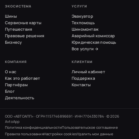
ЭКОСИСТЕМА
УСЛУГИ
Шины
Эвакуатор
Сервисные карты
Техпомощь
Путешествия
Шиномонтаж
Правовые решения
Аварийный комиссар
Бизнесу
Юридическая помощь
Все услуги →
КОМПАНИЯ
КЛИЕНТАМ
О нас
Личный кабинет
Как это работает
Поддержка
Партнёрам
Контакты
Блог
Деятельность
ООО «АВТОАПП» · ОГРН 1157746896691 · ИНН 7704330784 · ©
2026
AvtoApp
Политика конфиденциальности
Пользовательское соглашение
Правила пользования
Настройки cookies
Удалить мои данные