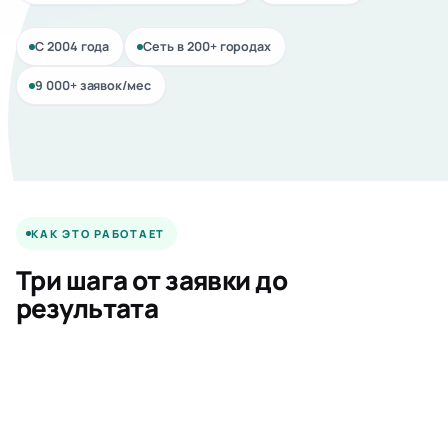
С 2004 года
Сеть в 200+ городах
ЭКСПЕРТИЗА И ОЦЕНКА
1 рабочий день после осмотра
9 000+ заявок/мес
КАК ЭТО РАБОТАЕТ
Три шага от заявки до
результата