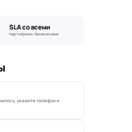
SLA со всеми
партнёрами-Заказчиками
ы
училось, укажите телефон и