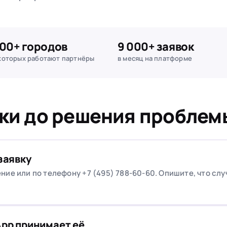
00+ городов
9 000+ заявок
которых работают партнёры
в месяц на платформе
вки до решения проблем
заявку
ние или по телефону +7 (495) 788-60-60. Опишите, что сл
pp принимает её