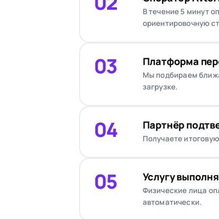
02
В течение 5 минут о
ориентировочную с
03
Платформа пер
Мы подбираем ближа
загрузке.
04
Партнёр подтве
Получаете итоговую
05
Услугу выполня
Физические лица оп
автоматически.