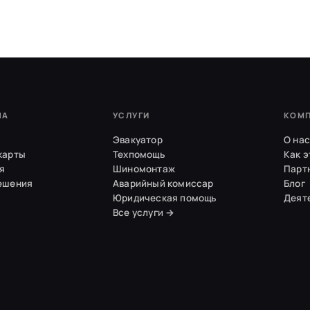
МА
УСЛУГИ
КОМ
Эвакуатор
О нас
карты
Техпомощь
Как э
я
Шиномонтаж
Парт
ешения
Аварийный комиссар
Блог
Юридическая помощь
Деят
Все услуги →