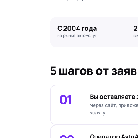
С 2004 года
2
на рынке автоуслуг
в 
5 шагов от зая
01
Вы оставляете 
Через сайт, приложе
услугу.
Оператор AvtoA