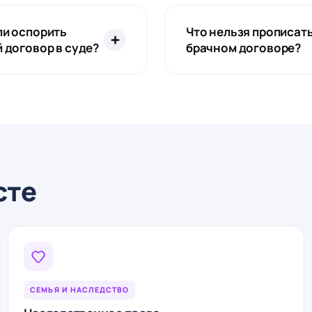
и оспорить
Что нельзя прописать
 договор в суде?
брачном договоре?
 он ставит одного из
Условия о личных
в в крайне невыгодное
неимущественных
е. На таких
отношениях, огранич
иях суды регулярно
правоспособности, ус
т договоры
детям. Такие пункты н
вительными.
сте
СЕМЬЯ И НАСЛЕДСТВО