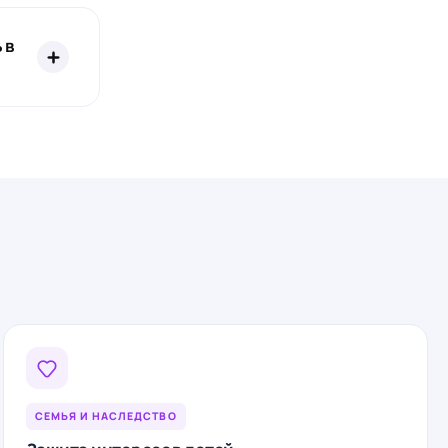
 в
ения
ловия по
ичтожны.
СЕМЬЯ И НАСЛЕДСТВО