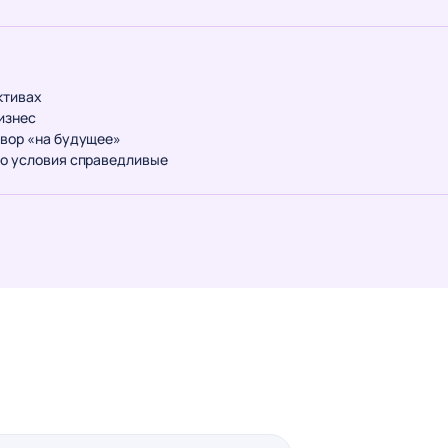
ктивах
изнес
овор «на будущее»
что условия справедливые