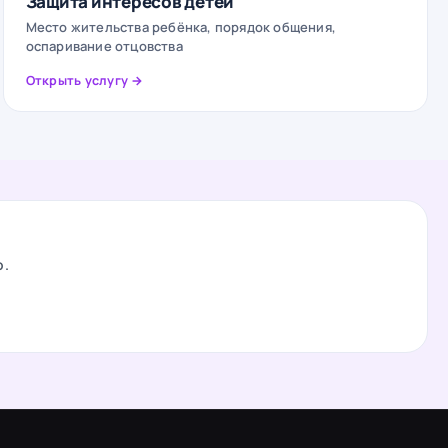
Защита интересов детей
Место жительства ребёнка, порядок общения,
оспаривание отцовства
Открыть услугу →
о.