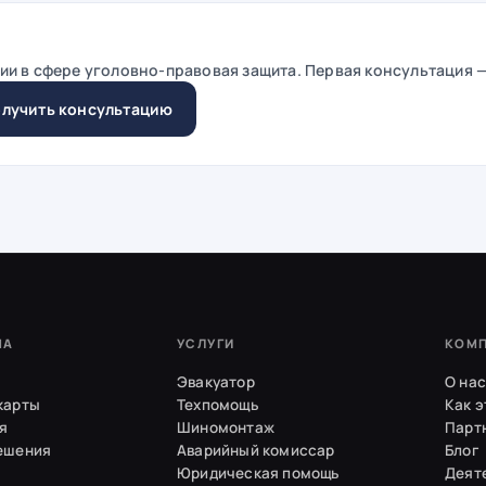
ии в сфере
уголовно-правовая защита
. Первая консультация 
лучить консультацию
МА
УСЛУГИ
КОМ
Эвакуатор
О нас
карты
Техпомощь
Как э
я
Шиномонтаж
Парт
ешения
Аварийный комиссар
Блог
Юридическая помощь
Деят